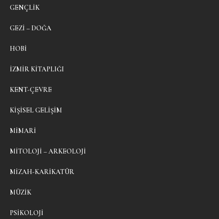
GENÇLIK
GEZI – DOĞA
HOBI
İZMIR KITAPLIĞI
KENT-ÇEVRE
KIŞISEL GELIŞIM
MIMARI
MITOLOJI – ARKEOLOJI
MIZAH-KARIKATÜR
MÜZIK
PSIKOLOJI