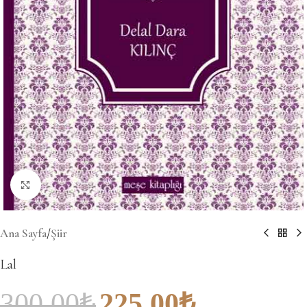
Büyütmek için tıklayın
Ana Sayfa
/
Şiir
Lal
300.00
₺
225.00
₺