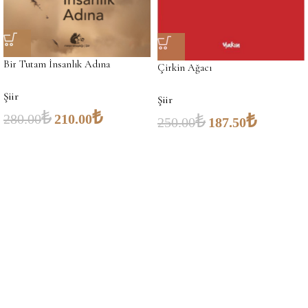
Bir Tutam İnsanlık Adına
Çirkin Ağacı
Şiir
Şiir
₺
₺
₺
₺
280.00
210.00
250.00
187.50