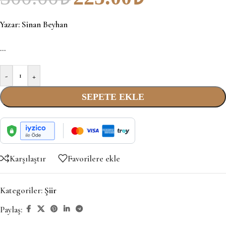
Yazar:
Sinan Beyhan
…
-
+
SEPETE EKLE
Karşılaştır
Favorilere ekle
Kategoriler:
Şiir
Paylaş: