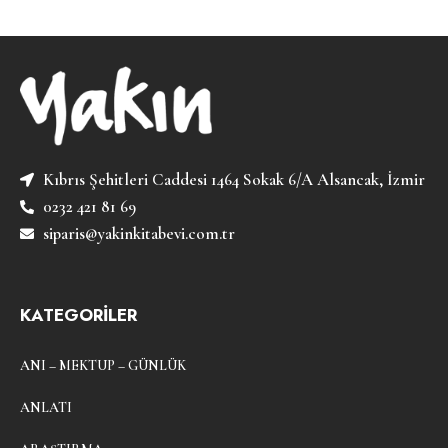
Kıbrıs Şehitleri Caddesi 1464 Sokak 6/A Alsancak, İzmir
0232 421 81 69
siparis@yakinkitabevi.com.tr
KATEGORİLER
ANI – MEKTUP – GÜNLÜK
ANLATI