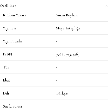
Özellikler
Kitabın Yazarı
Sinan Beyhan
Yayınevi
Meşe Kitaplığı
Yayın Tarihi
-
ISBN
9786056323263
Tür
-
Ebat
-
Dili
Türkçe
Sayfa Sayısı