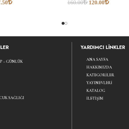
₺
₺
₺
.50
160.00
120.00
LER
YARDIMCI LİNKLER
ANA SAYFA
P – GÜNLÜK
HAKKIMIZDA
KATEGORILER
YAYINEVLERI
KATALOG
CUK SAĞLIĞI
İLETIŞIM