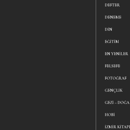
DEFTER
DENEME
DIN
EĞITIM
EN YENILER
FELSEFE
FOTOĞRAF
GENÇLIK
GEZI – DOĞA
HOBI
İZMIR KITAP