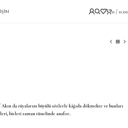
0
/
0.0
IŞIM
uf Akın da rüyalarını büyülü sözlerle kâğıda dökmekte ve bunları
leri, bizleri zaman tünelinde anafor..