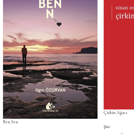
Çirkin Ağacı
Ben Sen
Şiir