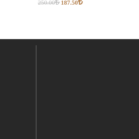
₺
₺
250.00
187.50