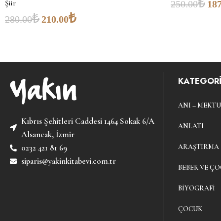
₺
Şiir
250.00
187
₺
₺
280.00
210.00
KATEGORİ
ANI – MEKTU
Kıbrıs Şehitleri Caddesi 1464 Sokak 6/A
ANLATI
Alsancak, İzmir
ARAŞTIRMA
0232 421 81 69
siparis@yakinkitabevi.com.tr
BEBEK VE ÇO
BIYOGRAFI
ÇOCUK