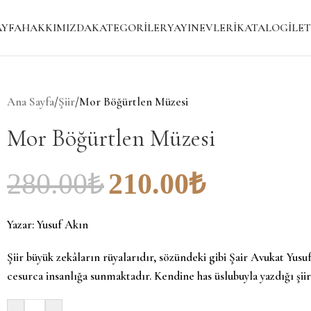
AYFA
HAKKIMIZDA
KATEGORILER
YAYINEVLERI
KATALOG
İLET
Ana Sayfa
/
Şiir
/
Mor Böğürtlen Müzesi
Mor Böğürtlen Müzesi
280.00
₺
210.00
₺
Yazar:
Yusuf Akın
Şiir büyük zekâların rüyalarıdır, sözündeki gibi Şair Avukat Yus
cesurca insanlığa sunmaktadır. Kendine has üslubuyla yazdığı şiir