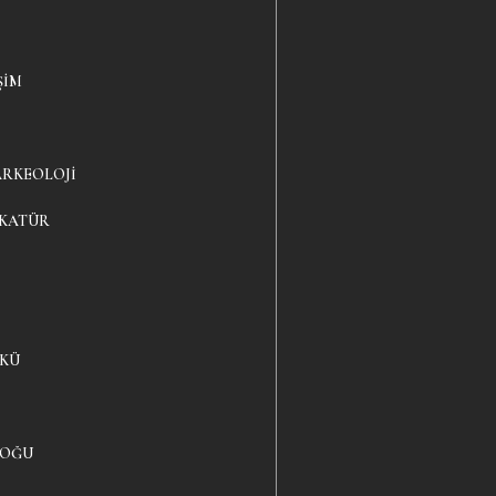
ŞIM
ARKEOLOJI
IKATÜR
YKÜ
LOĞU