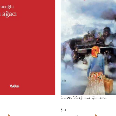
Gurbet Yüreğimde Çimlendi
Şiir