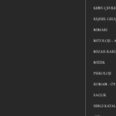
KENT-ÇEVRE
KIŞISEL GELI
MIMARI
MITOLOJI – 
MIZAH-KAR
MÜZIK
PSIKOLOJI
ROMAN – Ö
SAĞLIK
SERGI KATA