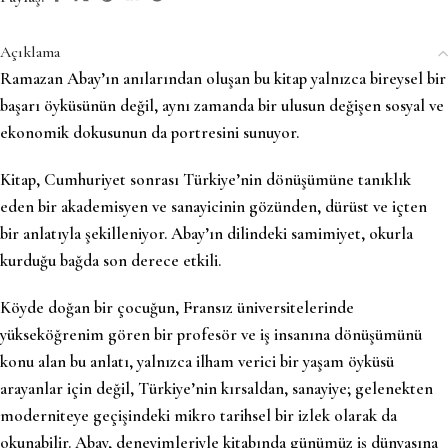
Açıklama
Ramazan Abay’ın anılarından oluşan bu kitap yalnızca bireysel bir
başarı öyküsünün değil, aynı zamanda bir ulusun değişen sosyal ve
ekonomik dokusunun da portresini sunuyor.
Kitap, Cumhuriyet sonrası Türkiye’nin dönüşümüne tanıklık
eden bir akademisyen ve sanayicinin gözünden, dürüst ve içten
bir anlatıyla şekilleniyor. Abay’ın dilindeki samimiyet, okurla
kurduğu bağda son derece etkili.
Köyde doğan bir çocuğun, Fransız üniversitelerinde
yükseköğrenim gören bir profesör ve iş insanına dönüşümünü
konu alan bu anlatı, yalnızca ilham verici bir yaşam öyküsü
arayanlar için değil, Türkiye’nin kırsaldan, sanayiye; gelenekten
moderniteye geçişindeki mikro tarihsel bir izlek olarak da
okunabilir. Abay, deneyimleriyle kitabında günümüz iş dünyasına