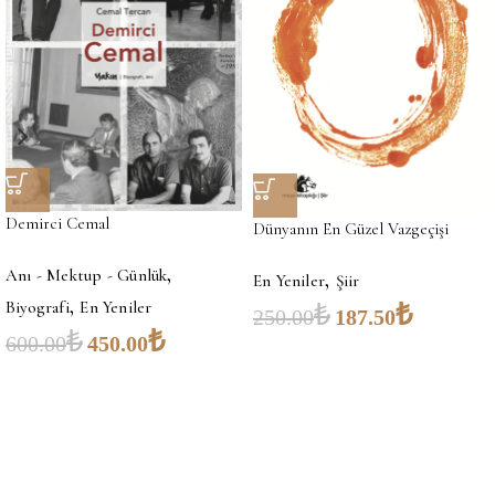
Demirci Cemal
Dünyanın En Güzel Vazgeçişi
,
,
Anı - Mektup - Günlük
En Yeniler
Şiir
,
Biyografi
En Yeniler
₺
₺
250.00
187.50
₺
₺
600.00
450.00