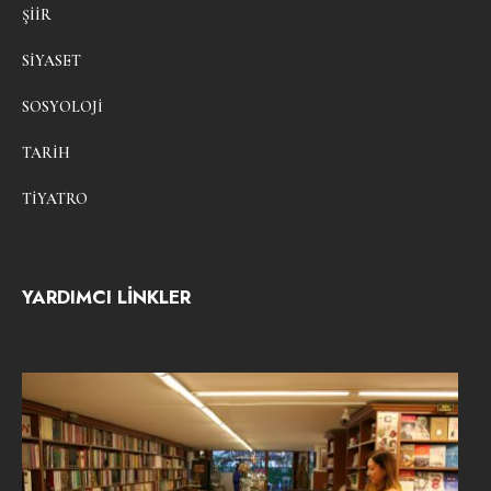
ŞIIR
SIYASET
SOSYOLOJI
TARIH
TIYATRO
YARDIMCI LİNKLER