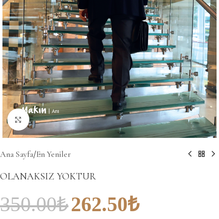
Büyütmek için tıklayın
Ana Sayfa
/
En Yeniler
OLANAKSIZ YOKTUR
350.00
₺
262.50
₺