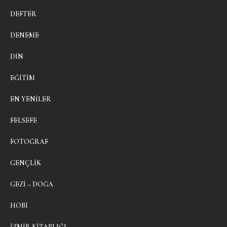
DEFTER
DENEME
DIN
EĞITIM
EN YENILER
FELSEFE
FOTOĞRAF
GENÇLIK
GEZI – DOĞA
HOBI
İZMIR KITAPLIĞI