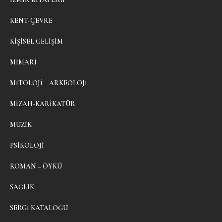
KENT-ÇEVRE
KIŞISEL GELIŞIM
MIMARI
MITOLOJI – ARKEOLOJI
MIZAH-KARIKATÜR
MÜZIK
PSIKOLOJI
ROMAN – ÖYKÜ
SAĞLIK
SERGI KATALOĞU