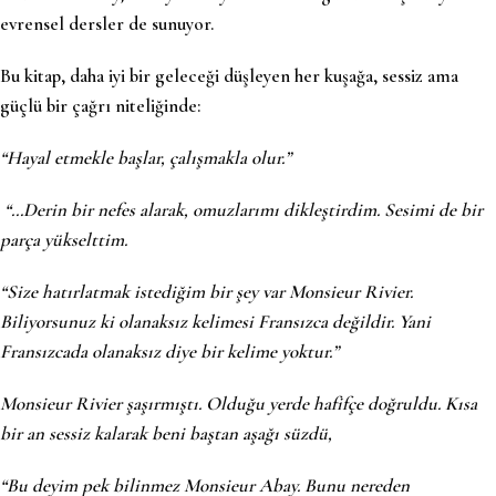
evrensel dersler de sunuyor.
Bu kitap, daha iyi bir geleceği düşleyen her kuşağa, sessiz ama
güçlü bir çağrı niteliğinde:
“Hayal etmekle başlar, çalışmakla olur.”
“…Derin bir nefes alarak, omuzlarımı dikleştirdim. Sesimi de bir
parça yükselttim.
“Size hatırlatmak istediğim bir şey var Monsieur Rivier.
Biliyorsunuz ki
olanaksız
kelimesi Fransızca değildir. Yani
Fransızcada olanaksız diye bir kelime yoktur.”
Monsieur Rivier şaşırmıştı. Olduğu yerde hafifçe doğruldu. Kısa
bir an sessiz kalarak beni baştan aşağı süzdü,
“Bu deyim pek bilinmez Monsieur Abay. Bunu nereden