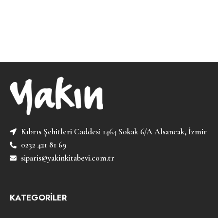
Kıbrıs Şehitleri Caddesi 1464 Sokak 6/A Alsancak, İzmir
0232 421 81 69
siparis@yakinkitabevi.com.tr
KATEGORİLER