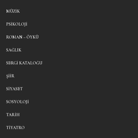
MÜZIK
PSIKOLOJI
ROMAN – ÖYKÜ
SAĞLIK
SERGI KATALOĞU
ŞIIR
SIYASET
SOSYOLOJI
TARIH
TIYATRO