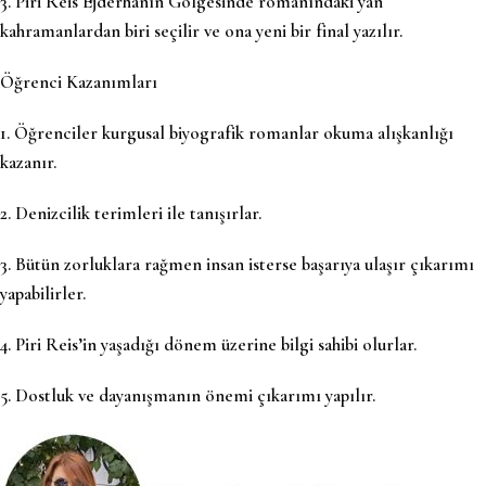
3. Piri Reis Ejderhanın Gölgesinde romanındaki yan
kahramanlardan biri seçilir ve ona yeni bir final yazılır.
Öğrenci Kazanımları
1. Öğrenciler kurgusal biyografik romanlar okuma alışkanlığı
kazanır.
2. Denizcilik terimleri ile tanışırlar.
3. Bütün zorluklara rağmen insan isterse başarıya ulaşır çıkarımı
yapabilirler.
4. Piri Reis’in yaşadığı dönem üzerine bilgi sahibi olurlar.
5. Dostluk ve dayanışmanın önemi çıkarımı yapılır.