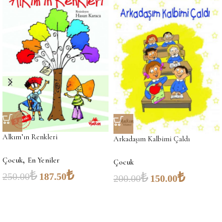
Alkım’ın Renkleri
Arkadaşım Kalbimi Çaldı
,
Çocuk
En Yeniler
Çocuk
₺
₺
₺
₺
250.00
187.50
200.00
150.00