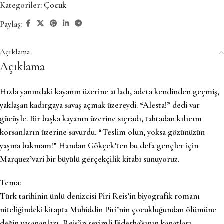
Kategoriler:
Çocuk
Paylaş:
Açıklama
Açıklama
Hızla yanındaki kayanın üzerine atladı, adeta kendinden geçmiş,
yaklaşan kadırgaya savaş açmak üzereydi. “Alesta!” dedi var
gücüyle. Bir başka kayanın üzerine sıçradı, tahtadan kılıcını
korsanların üzerine savurdu. “Teslim olun, yoksa gözünüzün
yaşına bakmam!” Handan Gökçek’ten bu defa gençler için
Marquez’vari bir büyülü gerçekçilik kitabı sunuyoruz.
Tema:
Türk tarihinin ünlü denizcisi Piri Reis’in biyografik romanı
niteliğindeki kitapta Muhiddin Piri’nin çocukluğundan ölümüne
değin yaşananları, Reis’in sevimli Ejderha’sının kanatları