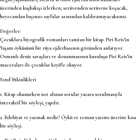
üzerinden kuşbakışı izlerken; serüvenden serüvene koşacak,
heyecandan başınızı sayfalar arasından kaldıramayacaksınız.
Değerler:
Çocuklara biyografik romanları tanıtan bir kitap. Piri Reis’in
Yaşam öyküsünü bir rüya ejderhasının gözünden anlatıyor.
Osmanlı deniz savaşları ve donanmasının kuruluşu Piri Reis’in
maceraları ile çocuklar keyifle okuyor.
Sınıf Etkinlikleri
1. Kitap okunurken not alınan sorular yazara sorulmasıyla
interaktif bir söyleşi, yapılır.
2. Edebiyat ve yazmak nedir? Öykü ve roman yazımı üzerine kısa
bir söyleşi.