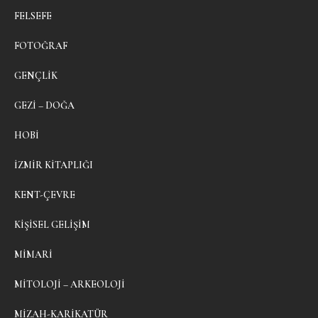
FELSEFE
FOTOĞRAF
GENÇLIK
GEZI – DOĞA
HOBI
İZMIR KITAPLIĞI
KENT-ÇEVRE
KIŞISEL GELIŞIM
MIMARI
MITOLOJI – ARKEOLOJI
MIZAH-KARIKATÜR