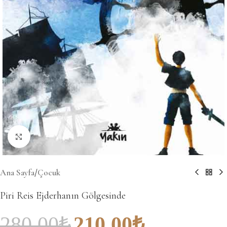
Büyütmek için tıklayın
Ana Sayfa
/
Çocuk
Piri Reis Ejderhanın Gölgesinde
280.00
₺
210.00
₺