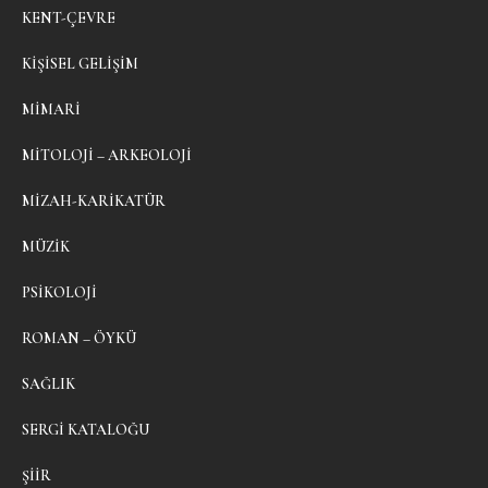
KENT-ÇEVRE
KIŞISEL GELIŞIM
MIMARI
MITOLOJI – ARKEOLOJI
MIZAH-KARIKATÜR
MÜZIK
PSIKOLOJI
ROMAN – ÖYKÜ
SAĞLIK
SERGI KATALOĞU
ŞIIR