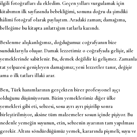
ilgili fotoğrafları da ekledim. Geçen yılları vurgulamak için
kitabımın ilk sayfasında bebekliğimi, sonuna doğru da şimdiki
hâlimi fotoğraf olarak paylaştım. Aradaki zaman; damağıma,
belleğime bu kitapta anlattığım tatlarla kazındı.
Beslenme alışkanlığımız, doğduğumuz coğrafyanın bize
sunduklarıyla oluşur. Damak lezzetimiz o coğrafyada gelişir, aile
yemeklerinde sabitlenir. Bu, demek değildir ki gelişmez. Zamanla
tat yelpazesi genişleyen damağımız; yeni lezzetler tanır, değişir
ama o ilk tatları illaki arar.
Ben, Türk hanımlarının gerçekten birer profesyonel aşçı
olduğunu düşünüyorum. Bizim yemeklerimiz diğer ülke
yemekleri gibi eti, sebzesi, sosu ayrı ayrı pişirilip sonra
birleştirilmiyor, aksine tüm malzemeler sosun içinde pişiyor. Bu
nedenle yemeğin suyunun, etin, sebzenin ayarının tam yapılması
gerekir. Altını söndürdüğümüz yemek, kararında pişmeli; suyu ve