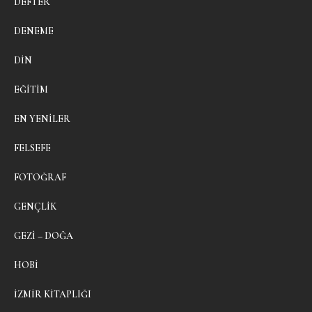
DEFTER
DENEME
DIN
EĞITIM
EN YENILER
FELSEFE
FOTOĞRAF
GENÇLIK
GEZI – DOĞA
HOBI
İZMIR KITAPLIĞI