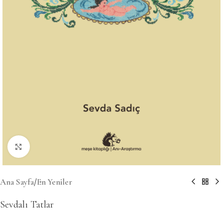
Büyütmek için tıklayın
Ana Sayfa
/
En Yeniler
Sevdalı Tatlar