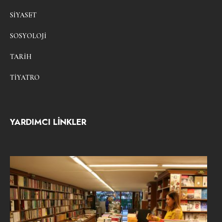
SIYASET
SOSYOLOJI
TARIH
TIYATRO
YARDIMCI LİNKLER