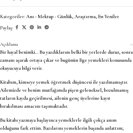
Kategoriler:
Anı - Mektup - Günlük
,
Araştırma
,
En Yeniler
Paylaş:
Açıklama
Bir hayal benimki… Bu yazdıklarım belki bir yerlerde durur, sonra
zamanı aşarak ortaya çıkar ve bugünün Ege yemekleri konusunda
okuyucuya bilgi verir.
Kitabım, kimseye yemek öğretmek düşüncesi ile yazılmamıştır.
Ailemizde ve benim mutfağımda pişen geleneksel, bozulmamış
tatların kayda geçirilmesi, ailenin genç üyelerine kayıt
bırakılması amacını taşımaktadır.
Bu kitabı yazmaya başlayınca yemeklerle ilgili çokça anım
olduğunu fark ettim. Bazılarını yemeklerin başında anlattım;