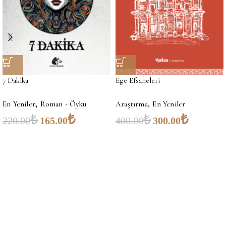
7 Dakika
Ege Efsaneleri
,
,
En Yeniler
Roman - Öykü
Araştırma
En Yeniler
₺
₺
₺
₺
220.00
165.00
400.00
300.00