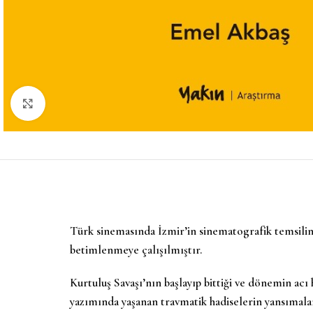
Büyütmek için tıklayın
Türk sinemasında İzmir’in sinematografik temsiline
betimlenmeye çalışılmıştır.
Kurtuluş Savaşı’nın başlayıp bittiği ve dönemin acı 
yazımında yaşanan travmatik hadiselerin yansımal