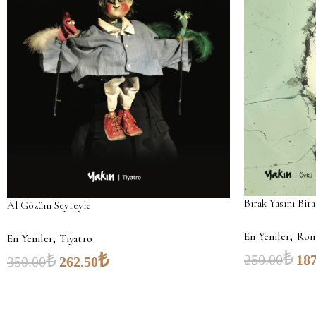
Bırak Yasını Bir
Al Gözüm Seyreyle
,
,
En Yeniler
Rom
En Yeniler
Tiyatro
₺
₺
₺
250.00
187
350.00
262.50