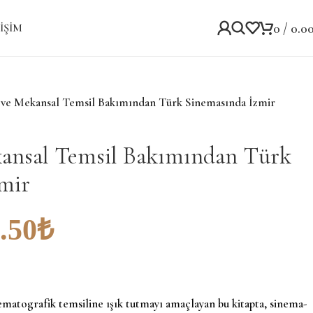
0
/
0.0
IŞIM
l ve Mekansal Temsil Bakımından Türk Sinemasında İzmir
kansal Temsil Bakımından Türk
mir
.50
₺
ematografik temsiline ışık tutmayı amaçlayan bu kitapta, sinema-