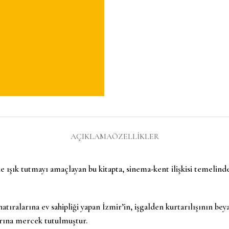
AÇIKLAMA
ÖZELLIKLER
 ışık tutmayı amaçlayan bu kitapta, sinema-kent ilişkisi temelin
hatıralarına ev sahipliği yapan İzmir’in, işgalden kurtarılışının be
arına mercek tutulmuştur.