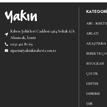
KATEGORİ
ANI – MEKTU
Kıbrıs Şehitleri Caddesi 1464 Sokak 6/A
ANLATI
Alsancak, İzmir
ARAŞTIRMA
0232 421 81 69
siparis@yakinkitabevi.com.tr
BEBEK VE ÇO
BIYOGRAFI
ÇOCUK
DEFTER
DENEME
DIN