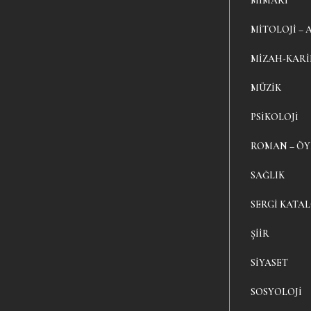
MIMARI
MITOLOJI – 
MIZAH-KAR
MÜZIK
PSIKOLOJI
ROMAN – Ö
SAĞLIK
SERGI KATA
ŞIIR
SIYASET
SOSYOLOJI