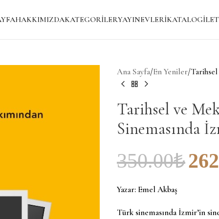
AYFA
HAKKIMIZDA
KATEGORILER
YAYINEVLERI
KATALOG
İLET
Ana Sayfa
/
En Yeniler
/
Tarihse
Tarihsel ve Me
Sinemasında İz
350.00
₺
262
Yazar:
Emel Akbaş
Türk sinemasında İzmir’in sin