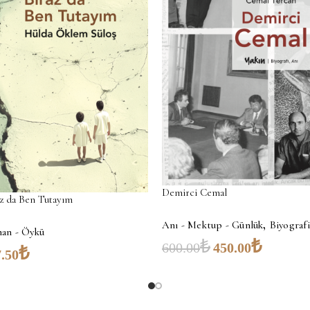
Demirci Cemal
az da Ben Tutayım
,
Anı - Mektup - Günlük
Biyografi
an - Öykü
₺
₺
600.00
450.00
₺
.50