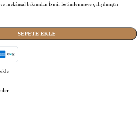
el ve mekânsal bakımdan İzmir betimlenmeye çalışılmıştır.
SEPETE EKLE
 ekle
niler