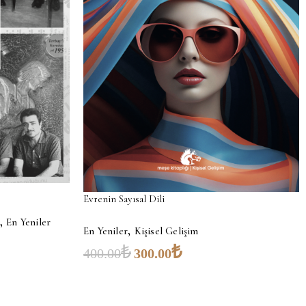
Evrenin Sayısal Dili
,
En Yeniler
,
En Yeniler
Kişisel Gelişim
₺
₺
400.00
300.00