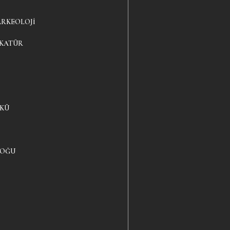
ARKEOLOJI
IKATÜR
YKÜ
LOĞU