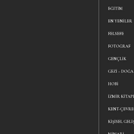
EĞITIM
EN YENILER
FELSEFE
FOTOĞRAF
GENÇLIK
GEZI – DOĞA
HOBI
İZMIR KITAP
KENT-ÇEVRE
KIŞISEL GELI