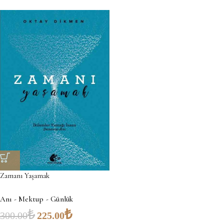
Zamanı Yaşamak
Anı - Mektup - Günlük
₺
₺
300.00
225.00