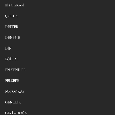
BIYOGRAFI
ÇOCUK
DEFTER
DENEME
DIN
EĞITIM
EN YENILER
FELSEFE
FOTOĞRAF
GENÇLIK
GEZI – DOĞA