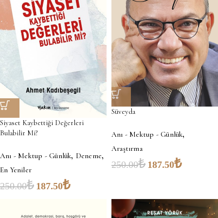
Süveyda
Siyaset Kaybettiği Değerleri
,
Bulabilir Mi?
Anı - Mektup - Günlük
Araştırma
,
,
Anı - Mektup - Günlük
Deneme
₺
₺
250.00
187.50
En Yeniler
₺
₺
250.00
187.50