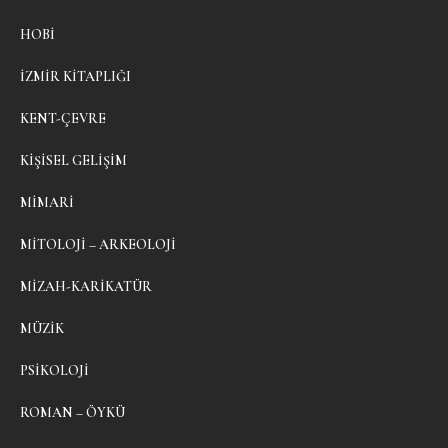
HOBI
İZMIR KITAPLIĞI
KENT-ÇEVRE
KIŞISEL GELIŞIM
MIMARI
MITOLOJI – ARKEOLOJI
MIZAH-KARIKATÜR
MÜZIK
PSIKOLOJI
ROMAN – ÖYKÜ