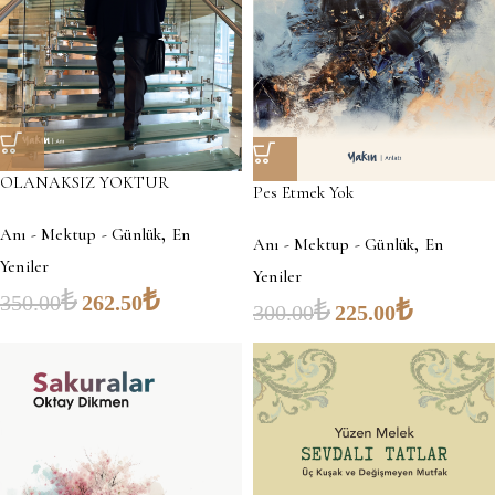
OLANAKSIZ YOKTUR
Pes Etmek Yok
,
Anı - Mektup - Günlük
En
,
Anı - Mektup - Günlük
En
Yeniler
Yeniler
₺
₺
350.00
262.50
₺
₺
300.00
225.00