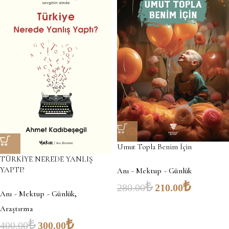
Umut Topla Benim İçin
TÜRKİYE NEREDE YANLIŞ
YAPTI?
Anı - Mektup - Günlük
₺
₺
280.00
210.00
,
Anı - Mektup - Günlük
Araştırma
₺
₺
400.00
300.00