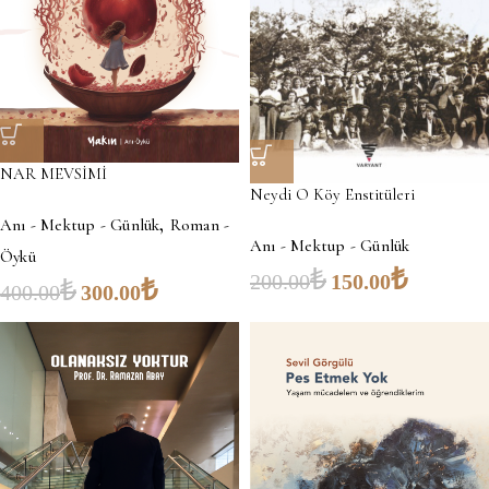
NAR MEVSİMİ
Neydi O Köy Enstitüleri
,
Anı - Mektup - Günlük
Roman -
Anı - Mektup - Günlük
Öykü
₺
₺
200.00
150.00
₺
₺
400.00
300.00