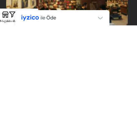
Mağaza
Filtreler
Favoriler
Sepet
Hesabım