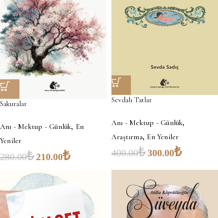
Sevdalı Tatlar
Sakuralar
,
Anı - Mektup - Günlük
,
Anı - Mektup - Günlük
En
,
Araştırma
En Yeniler
Yeniler
₺
₺
400.00
300.00
₺
₺
280.00
210.00