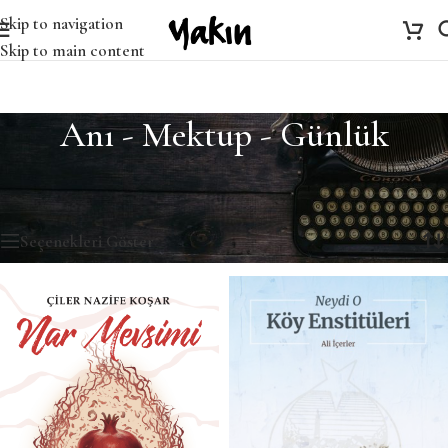
Skip to navigation
Skip to main content
Anı - Mektup - Günlük
Ana Sayfa
/
Anı - Mektup - Günlük
/
Sayfa 3
35 sonuçtan 25-35 arası gösteriliyor
Seçenekleri Göster