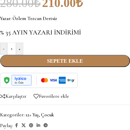
280.00
₺
210.00
₺
Yazar:
Özlem Tezcan Dertsiz
% 35 AYIN YAZARI İNDİRİMİ
-
+
SEPETE EKLE
Karşılaştır
Favorilere ekle
Kategoriler:
12+ Yaş
,
Çocuk
Paylaş: