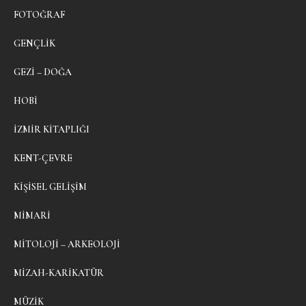
FOTOĞRAF
GENÇLIK
GEZI – DOĞA
HOBI
İZMIR KITAPLIĞI
KENT-ÇEVRE
KIŞISEL GELIŞIM
MIMARI
MITOLOJI – ARKEOLOJI
MIZAH-KARIKATÜR
MÜZIK