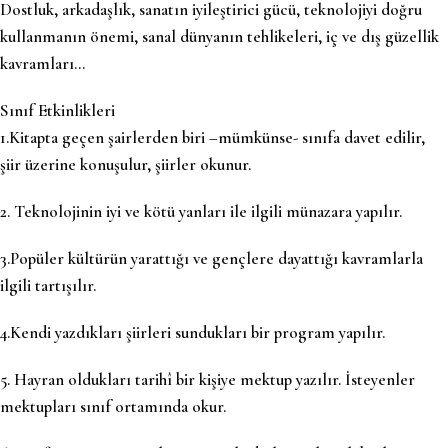
Dostluk, arkadaşlık, sanatın iyileştirici gücü, teknolojiyi doğru
kullanmanın önemi, sanal dünyanın tehlikeleri, iç ve dış güzellik
kavramları…
Sınıf Etkinlikleri
1.Kitapta geçen şairlerden biri –mümkünse- sınıfa davet edilir,
şiir üzerine konuşulur, şiirler okunur.
2. Teknolojinin iyi ve kötü yanları ile ilgili münazara yapılır.
3.Popüler kültürün yarattığı ve gençlere dayattığı kavramlarla
ilgili tartışılır.
4.Kendi yazdıkları şiirleri sundukları bir program yapılır.
5. Hayran oldukları tarihî bir kişiye mektup yazılır. İsteyenler
mektupları sınıf ortamında okur.