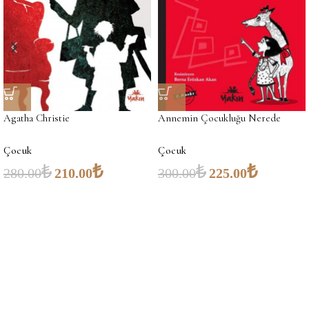
Agatha Christie
Annemin Çocukluğu Nerede
Çocuk
Çocuk
₺
₺
₺
₺
280.00
210.00
300.00
225.00