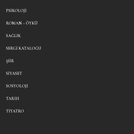
PSIKOLOJI
ROMAN – ÖYKÜ
SAĞLIK
SERGI KATALOĞU
ŞIIR
SIYASET
SOSYOLOJI
TARIH
TIYATRO