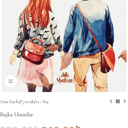
Büyütmek için tıklayın
Ana Sayfa
/
Çocuk
/
12+ Yaş
Başka Umutlar