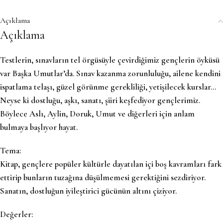
Açıklama
Açıklama
Testlerin, sınavların tel örgüsüyle çevirdiğimiz gençlerin öyküsü
var Başka Umutlar’da. Sınav kazanma zorunluluğu, ailene kendini
ispatlama telaşı, güzel görünme gerekliliği, yetişilecek kurslar…
Neyse ki dostluğu, aşkı, sanatı, şiiri keşfediyor gençlerimiz.
Böylece Aslı, Aylin, Doruk, Umut ve diğerleri için anlam
bulmaya başlıyor hayat.
Tema:
Kitap, gençlere popüler kültürle dayatılan içi boş kavramları fark
ettirip bunların tuzağına düşülmemesi gerektiğini sezdiriyor.
Sanatın, dostluğun iyileştirici gücünün altını çiziyor.
Değerler: