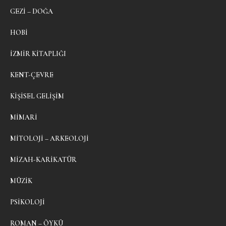
GEZI – DOĞA
HOBI
İZMIR KITAPLIĞI
KENT-ÇEVRE
KIŞISEL GELIŞIM
MIMARI
MITOLOJI – ARKEOLOJI
MIZAH-KARIKATÜR
MÜZIK
PSIKOLOJI
ROMAN – ÖYKÜ