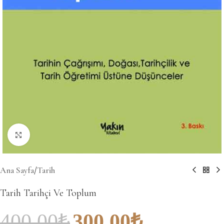
Büyütmek için tıklayın
Ana Sayfa
/
Tarih
Tarih Tarihçi Ve Toplum
400.00
₺
300.00
₺