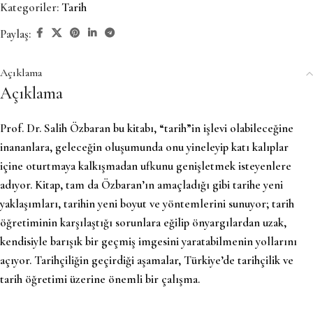
Kategoriler:
Tarih
Paylaş:
Açıklama
Açıklama
Prof. Dr. Salih Özbaran bu kitabı, “tarih”in işlevi olabileceğine
inananlara, geleceğin oluşumunda onu yineleyip katı kalıplar
içine oturtmaya kalkışmadan ufkunu genişletmek isteyenlere
adıyor. Kitap, tam da Özbaran’ın amaçladığı gibi tarihe yeni
yaklaşımları, tarihin yeni boyut ve yöntemlerini sunuyor; tarih
öğretiminin karşılaştığı sorunlara eğilip önyargılardan uzak,
kendisiyle barışık bir geçmiş imgesini yaratabilmenin yollarını
açıyor. Tarihçiliğin geçirdiği aşamalar, Türkiye’de tarihçilik ve
tarih öğretimi üzerine önemli bir çalışma.