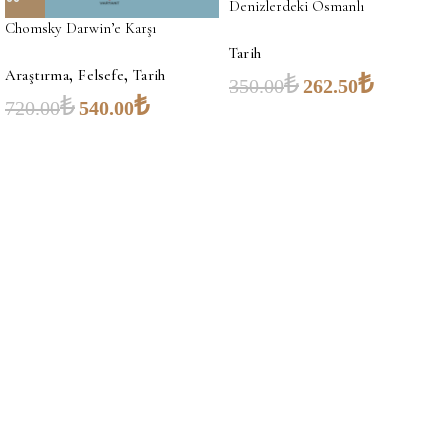
Denizlerdeki Osmanlı
Chomsky Darwin’e Karşı
Tarih
,
,
Araştırma
Felsefe
Tarih
₺
₺
350.00
262.50
₺
₺
720.00
540.00